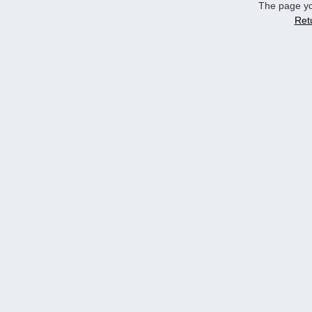
The page yo
Ret