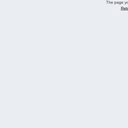
The page yo
Ret