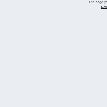
The page yo
Ret