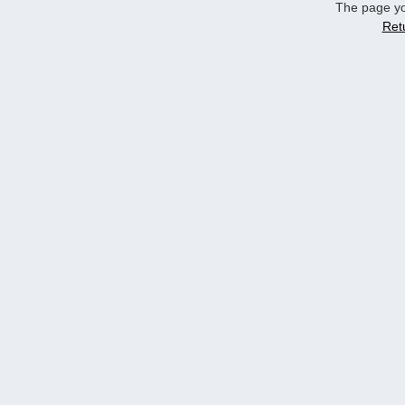
The page yo
Ret