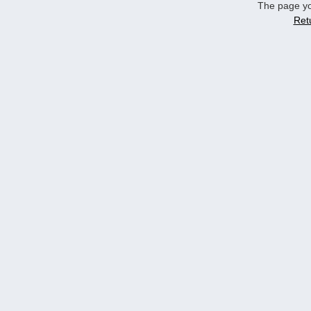
The page yo
Ret