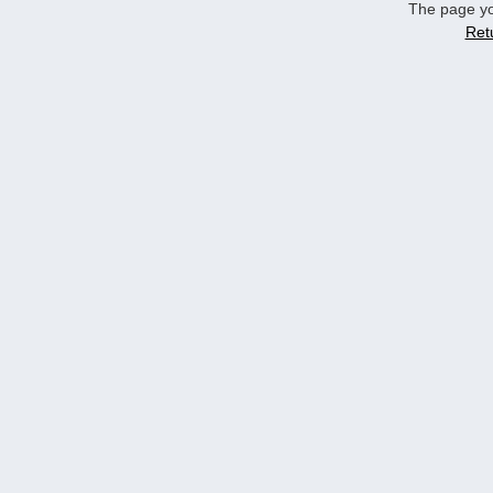
The page yo
Ret