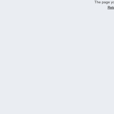
The page yo
Ret