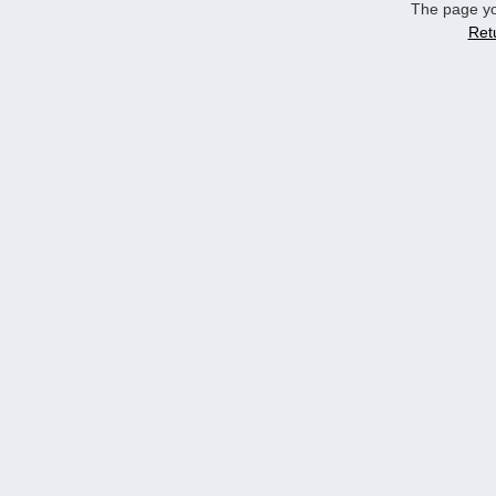
The page yo
Ret