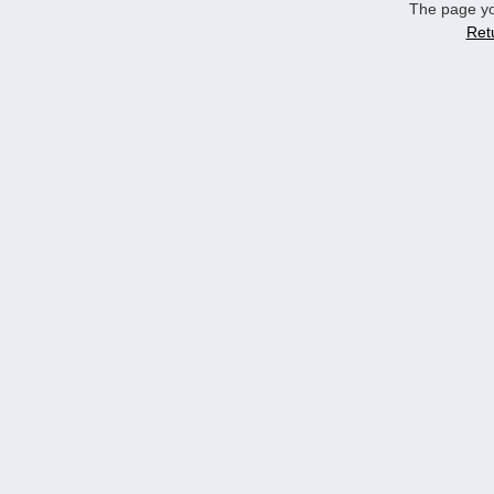
The page yo
Ret