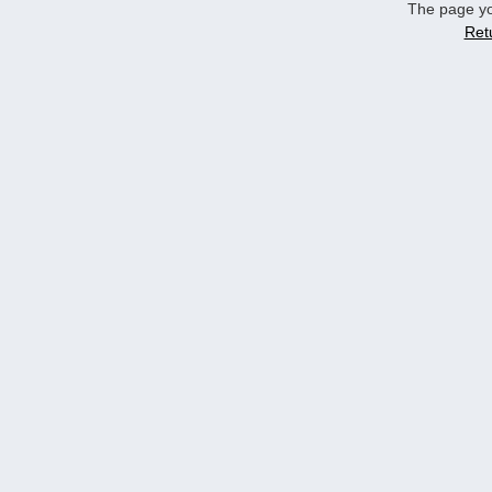
The page yo
Ret