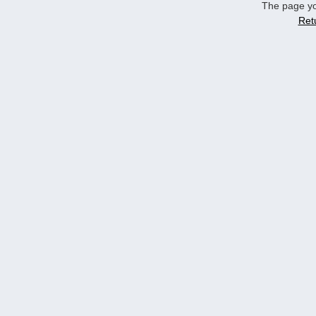
The page yo
Ret