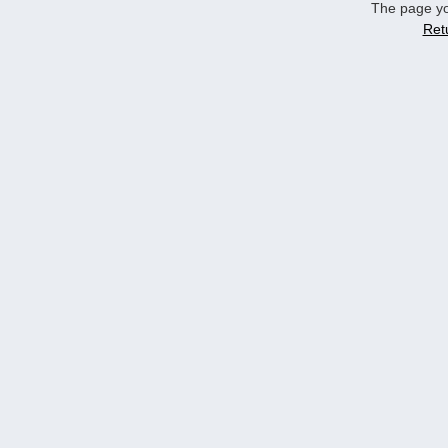
The page yo
Ret