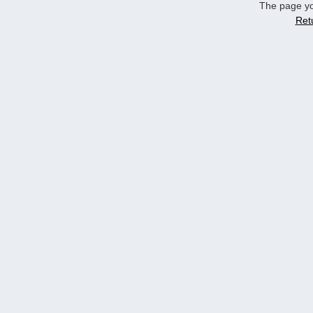
The page yo
Ret