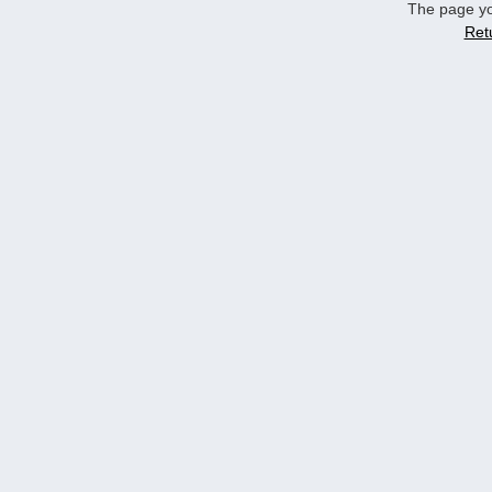
The page yo
Ret