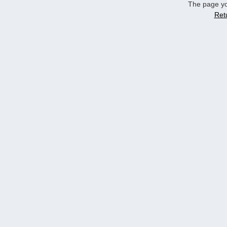
The page yo
Ret