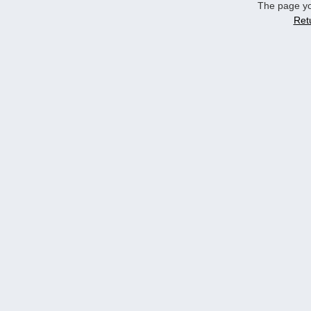
The page yo
Ret