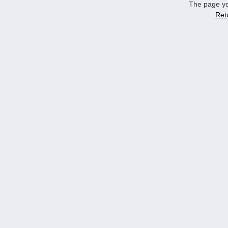
The page yo
Ret