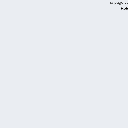
The page yo
Ret