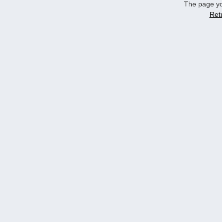
The page yo
Ret