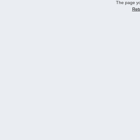
The page yo
Ret