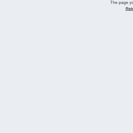
The page yo
Ret