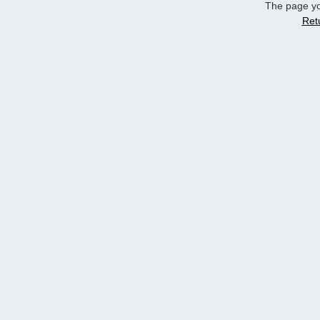
The page yo
Ret