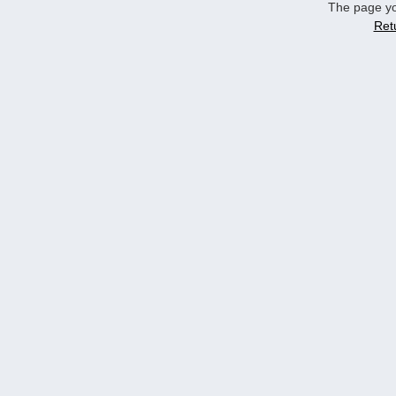
The page yo
Ret