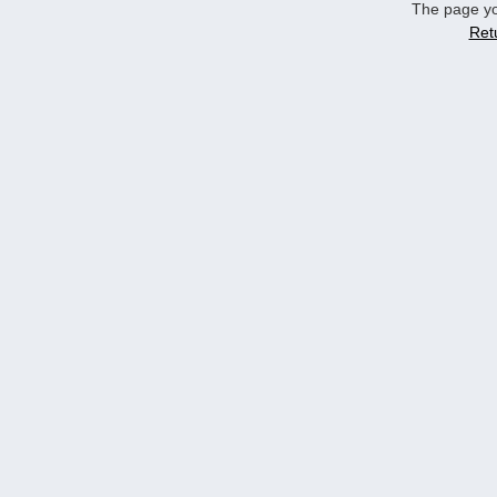
The page yo
Ret