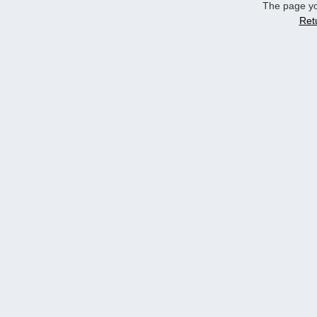
The page yo
Ret