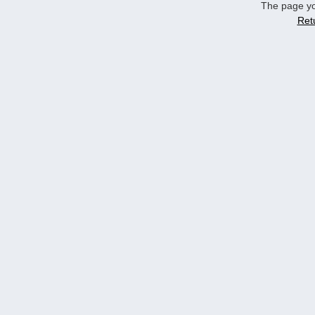
The page yo
Ret