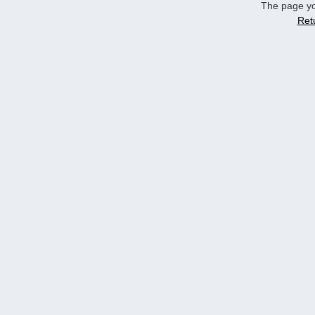
The page yo
Ret