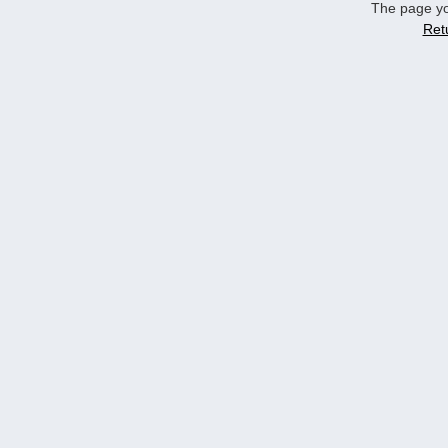
The page yo
Ret