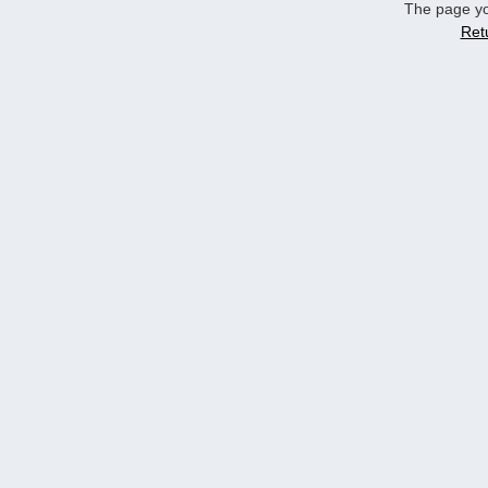
The page yo
Ret