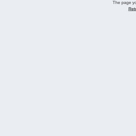
The page yo
Ret