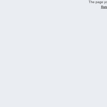
The page yo
Ret