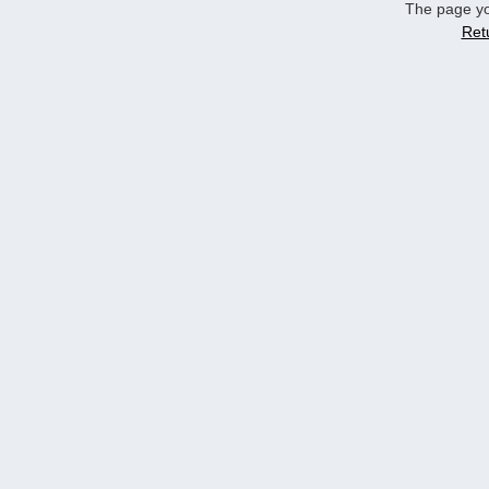
The page yo
Ret