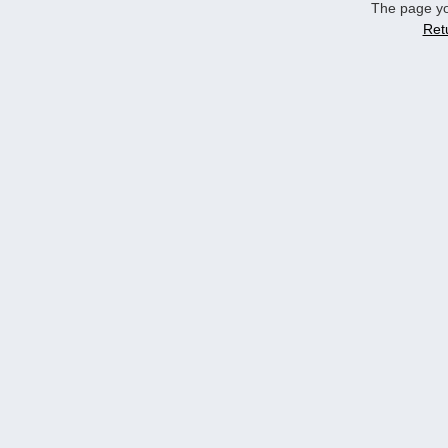
The page yo
Ret