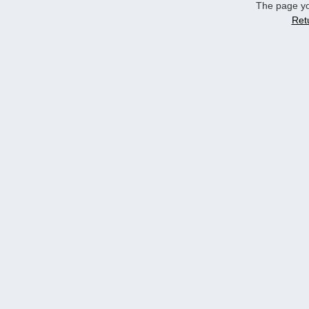
The page yo
Ret