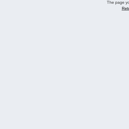
The page yo
Ret