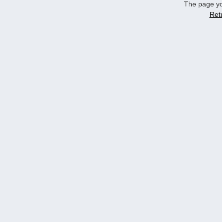
The page yo
Ret