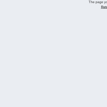
The page yo
Ret