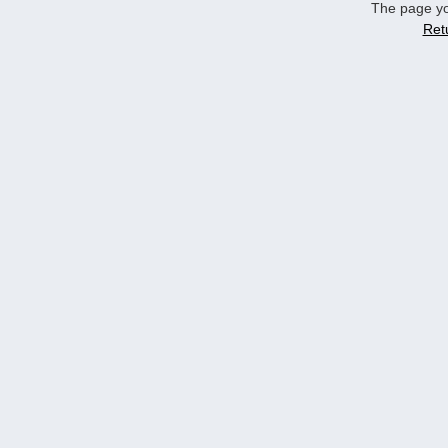
The page yo
Ret