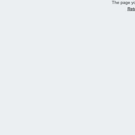
The page yo
Ret