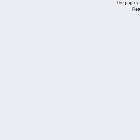
The page yo
Ret