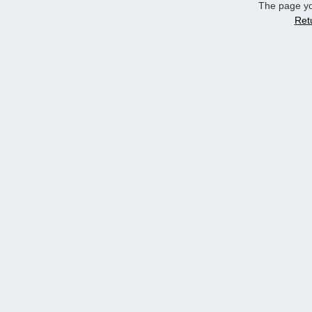
The page yo
Ret