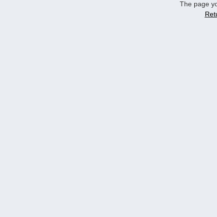
The page yo
Ret