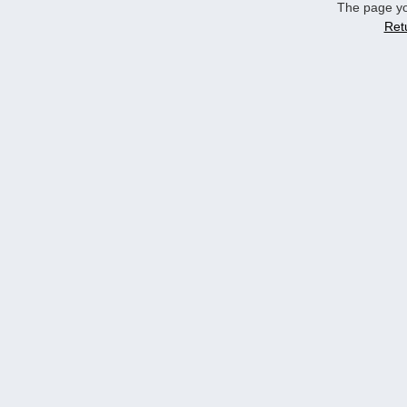
The page yo
Ret