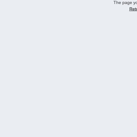
The page yo
Ret