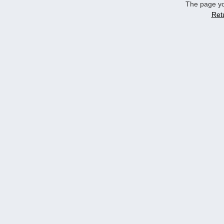
The page yo
Ret