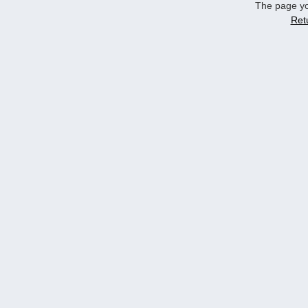
The page yo
Ret