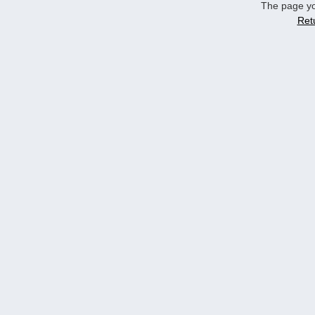
The page yo
Ret