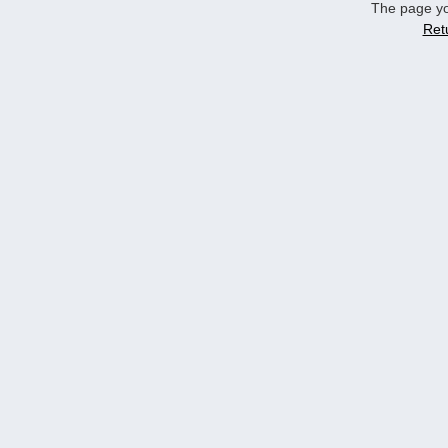
The page yo
Ret