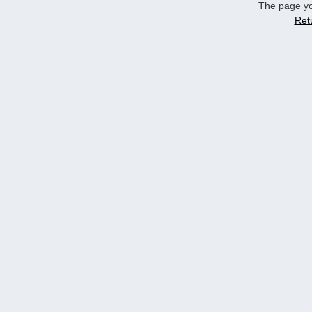
The page yo
Ret