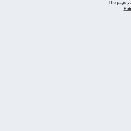
The page yo
Ret